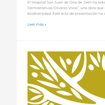
El Hospital San Juan de Dios de Jaén ha sido
Demostrativas Olivares Vivos”, una obra que 
biodiversidad. Este acto de presentación ha 
Leer más »
Cooperalive,
Predic
I
y
Nutrisan:
resultados
que
transforman
el
futuro