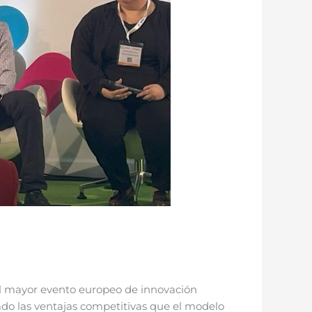
 el mayor evento europeo de innovación
cado las ventajas competitivas que el modelo