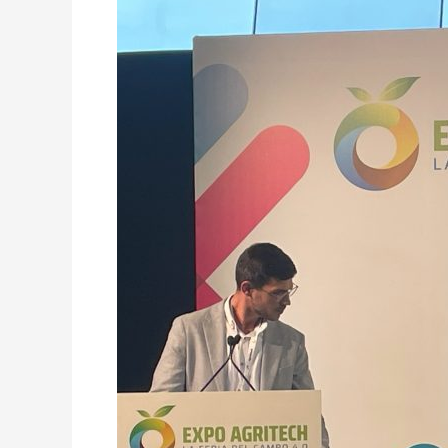
resultados
de
Cooperalive,
en
Expo
AgriTech