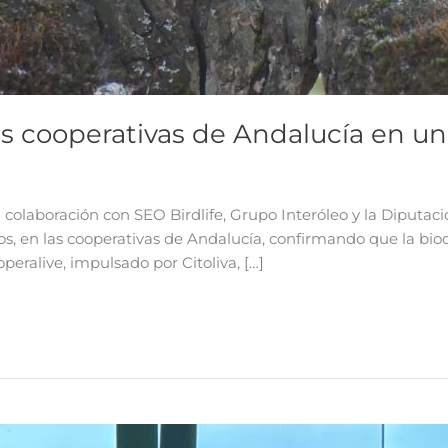
as cooperativas de Andalucía en un
n colaboración con SEO Birdlife, Grupo Interóleo y la Diputaci
s, en las cooperativas de Andalucía, confirmando que la biodi
eralive, impulsado por Citoliva, […]