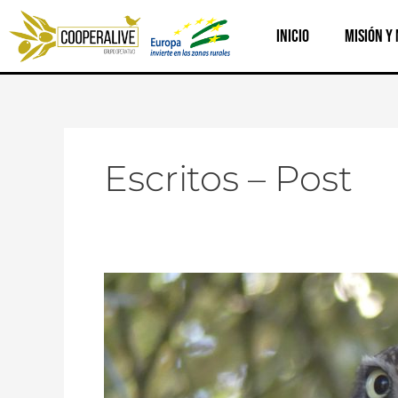
Ir
al
Inicio
Misión y
contenido
Escritos – Post
Cooperalive
convierte
a
las
cooperativas
de