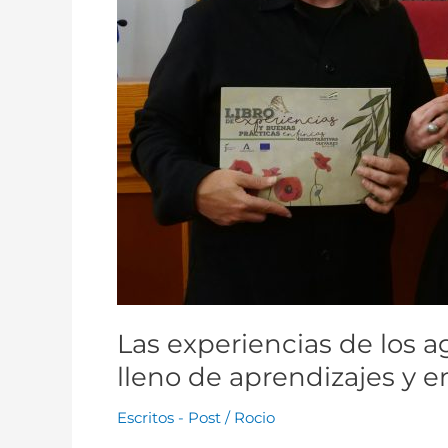
libro
lleno
de
aprendizajes
y
emociones
Las experiencias de los 
lleno de aprendizajes y 
Escritos - Post
/
Rocio