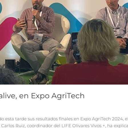
alive, en Expo AgriTech
o esta tarde sus resultados finales en Expo AgriTech 2024,
 Carlos Ruiz, coordinador del LIFE Olivares Vivos +, ha expli